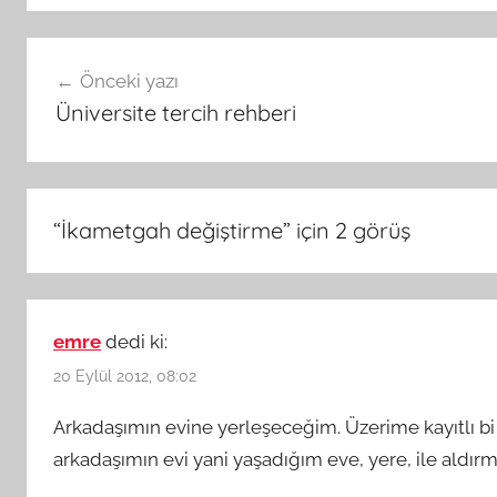
Yazı
Önceki yazı
gezinmesi
Üniversite tercih rehberi
“
İkametgah değiştirme
” için 2 görüş
emre
dedi ki:
20 Eylül 2012, 08:02
Arkadaşımın evine yerleşeceğim. Üzerime kayıtlı b
arkadaşımın evi yani yaşadığım eve, yere, ile aldı