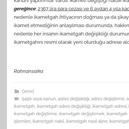
kanuni yaptırımlar vardır. İkameti değiştiği halde 
gereğince
;
2367 lira para cezası ve 6 aydan 4 yıla ka
nedenle ikametgah ihtiyacının doğması ya da şikay
ikamet etmediğinin anlaşılması durumunda, hakkında
nedenle her insanın ikametgah değişikliği durumun
ikametgahını resmi olarak yeni oturduğu adrese al
Rahnansaika
Genel
5490 sayılı kanun
,
adres değişikliği
,
adres değiştirme
,
a
ikametgah
,
ikametgah adres değişikliği
,
ikametgah adresi
,
ikametgah değiştirme
,
ikametgah değiştirmek
,
ikametgah
işlemleri
,
ikametgah nakil
,
ikametgah nasıl alınır
,
ikametgah