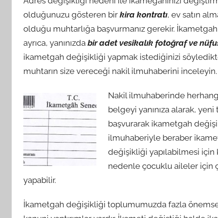
Adres değişikliği nedeni ile ikamegahınızı değiştir
olduğunuzu gösteren bir
kira kontratı
, ev satın a
olduğu muhtarlığa başvurmanız gerekir. İkametgah d
ayrıca, yanınızda
bir adet vesikalık fotoğraf ve nüf
ikametgah değişikliği yapmak istediğinizi söyledikte
muhtarın size vereceği nakil ilmuhaberini inceleyin.
Nakil ilmuhaberinde herhangi
belgeyi yanınıza alarak, yen
başvurarak ikametgah değişikl
ilmuhaberiyle beraber ikametg
değişikliği yapılabilmesi içi
nedenle çocuklu aileler için ç
yapabilir.
İkametgah değişikliği toplumumuzda fazla önemse