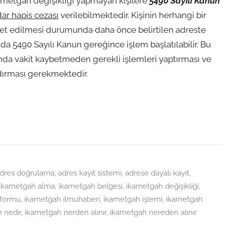
ikametgah değişikliği yapmayan kişilere
5490 Sayılı Kanun
dar hapis cezası
verilebilmektedir. Kişinin herhangi bir
et edilmesi durumunda daha önce belirtilen adreste
 5490 Sayılı Kanun gereğince işlem başlatılabilir. Bu
da vakit kaybetmeden gerekli işlemleri yaptırması ve
dırması gerekmektedir.
dres doğrulama
,
adres kayıt sistemi
,
adrese dayalı kayıt
,
ikametgah alma
,
ikametgah belgesi
,
ikametgah değişikliği
,
 formu
,
ikametgah ilmuhaberi
,
ikametgah işlemi
,
ikametgah
 nedir
,
ikametgah nerden alınır
,
ikametgah nereden alınır