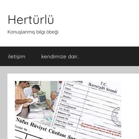
İçeriğe
atla
Hertürlü
Konuşlanmış bilgi öbeği
iletişim
kendimize dair..