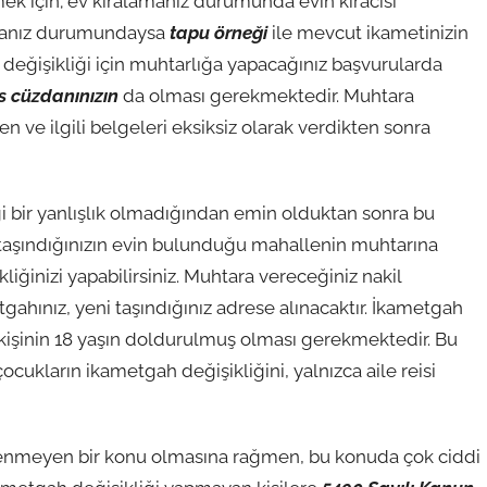
mek için; ev kiralamanız durumunda evin kiracısı
lmanız durumundaysa
tapu örneği
ile mevcut ikametinizin
eğişikliği için muhtarlığa yapacağınız başvurularda
us cüzdanınızın
da olması gerekmektedir. Muhtara
n ve ilgili belgeleri eksiksiz olarak verdikten sonra
 bir yanlışlık olmadığından emin olduktan sonra bu
i taşındığınızın evin bulunduğu mahallenin muhtarına
iğinizi yapabilirsiniz. Muhtara vereceğiniz nakil
ahınız, yeni taşındığınız adrese alınacaktır. İkametgah
n kişinin 18 yaşın doldurulmuş olması gerekmektedir. Bu
ocukların ikametgah değişikliğini, yalnızca aile reisi
nmeyen bir konu olmasına rağmen, bu konuda çok ciddi