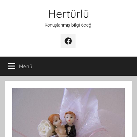
İçeriğe
Hertürlü
atla
Konuşlanmış bilgi öbeği
Facebook
Menü