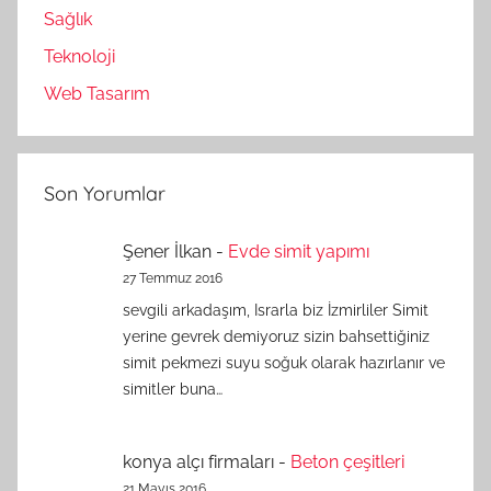
Sağlık
Teknoloji
Web Tasarım
Son Yorumlar
Şener İlkan
-
Evde simit yapımı
27 Temmuz 2016
sevgili arkadaşım, Israrla biz İzmirliler Simit
yerine gevrek demiyoruz sizin bahsettiğiniz
simit pekmezi suyu soğuk olarak hazırlanır ve
simitler buna…
konya alçı firmaları
-
Beton çeşitleri
21 Mayıs 2016