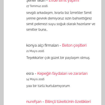
Şener İlkan
-
Evde simit yapımı
27 Temmuz 2016
sevgili arkadaşım, Israrla biz İzmirliler Simit
yerine gevrek demiyoruz sizin bahsettiğiniz
simit pekmezi suyu soğuk olarak hazırlanır ve
simitler buna…
konya alçı firmaları
-
Beton çeşitleri
21 Mayıs 2016
Teşekkürler çok güzel bir paylaşım olmuş.
esra
-
Kepeğin faydaları ve zararları
14 Mayıs 2016
yaa bir türlü kurtulamıyorum
nurefşan
-
Bilinçli tüketicinin özellikleri