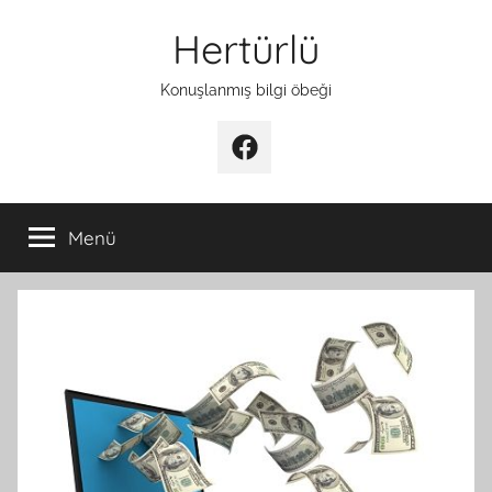
İçeriğe
Hertürlü
atla
Konuşlanmış bilgi öbeği
Facebook
Menü