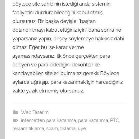
böylece site sahibinin istediği anda sistemin
faaliyetini durdurabileceğini kabul etmiş
olursunuz. Bir başka deyişle; “baştan
dolandırılmayı kabul ettiğiniz için” daha sonra ne
yaparsanız yapın, birşey söylemeye hakkınız dahi
olmaz. Eğer bu işe karar verme
aşamasındaysanız, ilk önce gerçekten para
ödeyen ve para ödediğini dekontlar ile
kanıtlayabilen siteleri bulmanız gerekir. Böylece
aylarca uğraşıp, para kazanmak için harcadığınız
vakte yazık etmemiş olursunuz.
Web Tasarım
internetten para kazanma
,
para kazanma
,
PTC
,
reklam tıklama
,
spam
,
tıklama
,
üye