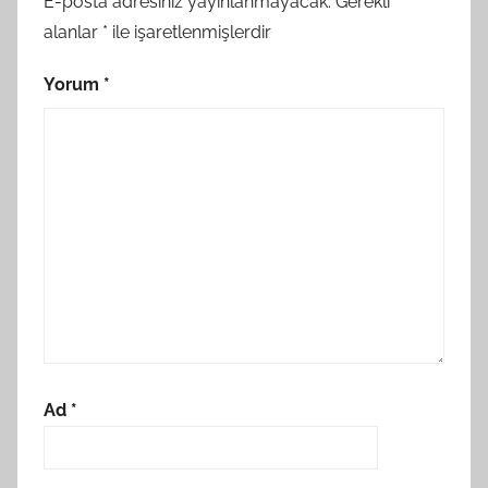
E-posta adresiniz yayınlanmayacak.
Gerekli
alanlar
*
ile işaretlenmişlerdir
Yorum
*
Ad
*