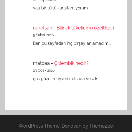
yaa bir türlü kurtulamıyorum
nurefşan
-
Bilinçli tüketicinin özellikleri
5 Şubat 2016
Ben bu sayfadan hiç birşey anlamadım...
matbaa
-
Çitlembik nedir?
29 Ocak 2016
çok güzel meyvedir olsada yesek
WordPress Theme: Donovan by ThemeZee.