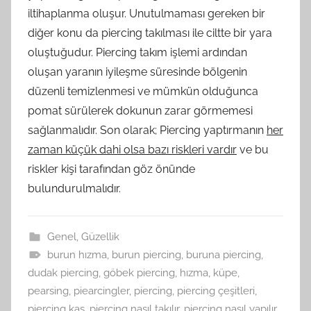
iltihaplanma oluşur. Unutulmaması gereken bir
diğer konu da piercing takılması ile ciltte bir yara
oluştuğudur. Piercing takım işlemi ardından
oluşan yaranın iyileşme süresinde bölgenin
düzenli temizlenmesi ve mümkün olduğunca
pomat sürülerek dokunun zarar görmemesi
sağlanmalıdır. Son olarak; Piercing yaptırmanın
her
zaman küçük dahi olsa bazı riskleri vardır
ve bu
riskler kişi tarafından göz önünde
bulundurulmalıdır.
Genel
,
Güzellik
burun hızma
,
burun piercing
,
buruna piercing
,
dudak piercing
,
göbek piercing
,
hızma
,
küpe
,
pearsing
,
piearcingler
,
piercing
,
piercing çeşitleri
,
piercing kaş
,
piercing nasıl takılır
,
piercing nasıl yapılır
,