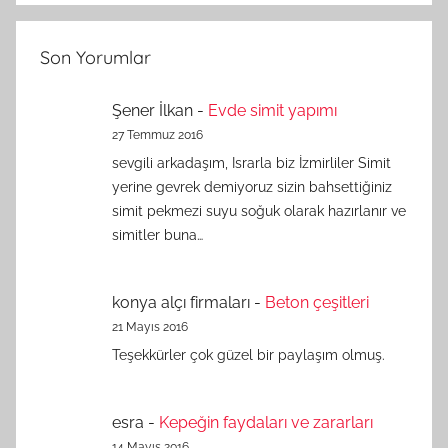
Son Yorumlar
Şener İlkan
-
Evde simit yapımı
27 Temmuz 2016
sevgili arkadaşım, Israrla biz İzmirliler Simit
yerine gevrek demiyoruz sizin bahsettiğiniz
simit pekmezi suyu soğuk olarak hazırlanır ve
simitler buna…
konya alçı firmaları
-
Beton çeşitleri
21 Mayıs 2016
Teşekkürler çok güzel bir paylaşım olmuş.
esra
-
Kepeğin faydaları ve zararları
14 Mayıs 2016