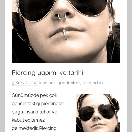
Piercing yapımı ve tarihi
5 Şubat 2012
tarihinde gönderilmiş
tarafından
Günümüzde pek çok
gencin taktığı piercingler,
çoğu insana tuhaf ve
kabul edilemez
gelmektedir. Piercing