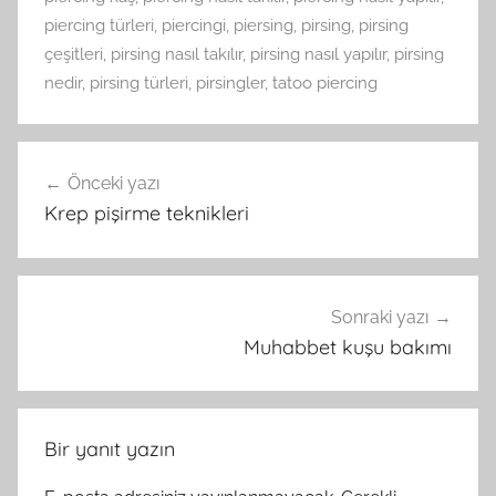
piercing türleri
,
piercingi
,
piersing
,
pirsing
,
pirsing
çeşitleri
,
pirsing nasıl takılır
,
pirsing nasıl yapılır
,
pirsing
nedir
,
pirsing türleri
,
pirsingler
,
tatoo piercing
Yazı
Önceki yazı
gezinmesi
Krep pişirme teknikleri
Sonraki yazı
Muhabbet kuşu bakımı
Bir yanıt yazın