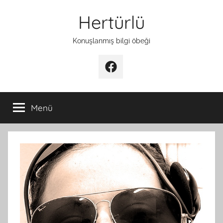
İçeriğe
Hertürlü
atla
Konuşlanmış bilgi öbeği
Facebook
Menü