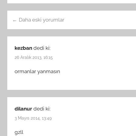
Yorum
Daha eski yorumlar
gezinmesi
kezban
dedi ki:
26 Aralık 2013, 16:15
ormanlar yanmasın
dilanur
dedi ki:
3 Mayıs 2014, 13:49
gzll