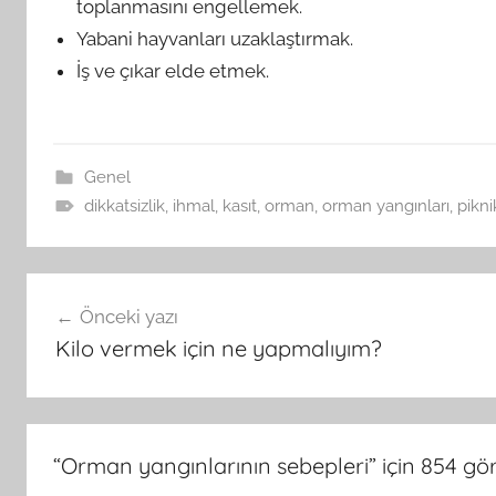
toplanmasını engellemek.
Yabani hayvanları uzaklaştırmak.
İş ve çıkar elde etmek.
Genel
dikkatsizlik
,
ihmal
,
kasıt
,
orman
,
orman yangınları
,
pikni
Yazı
Önceki yazı
gezinmesi
Kilo vermek için ne yapmalıyım?
“
Orman yangınlarının sebepleri
” için 854 gö