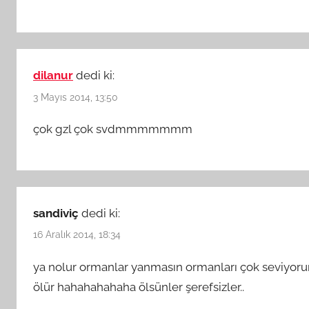
dilanur
dedi ki:
3 Mayıs 2014, 13:50
çok gzl çok svdmmmmmmm
sandiviç
dedi ki:
16 Aralık 2014, 18:34
ya nolur ormanlar yanmasın ormanları çok seviyoru
ölür hahahahahaha ölsünler şerefsizler..