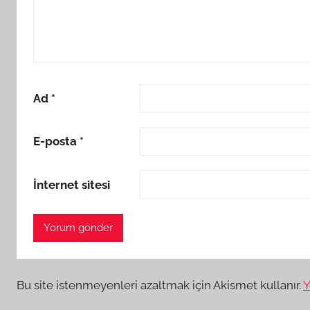
Ad
*
E-posta
*
İnternet sitesi
Bu site istenmeyenleri azaltmak için Akismet kullanır.
Y