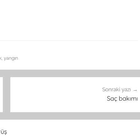
k
,
yangın
Sonraki yazı
Saç bakımı
rüş