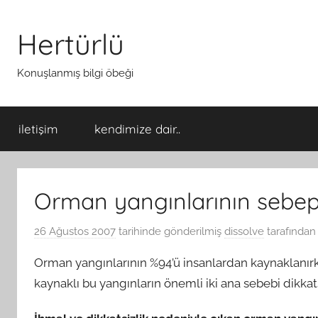
İçeriğe
atla
Hertürlü
Konuşlanmış bilgi öbeği
iletişim
kendimize dair..
Orman yangınlarının sebep
26 Ağustos 2007
tarihinde gönderilmiş
dissolve
tarafından
Orman yangınlarının %94’ü insanlardan kaynaklanırk
kaynaklı bu yangınların önemli iki ana sebebi dikkatsi