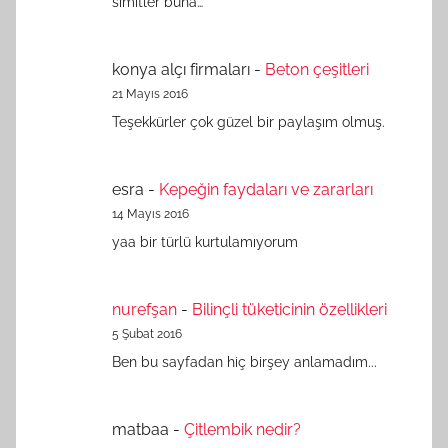
simitler buna…
konya alçı firmaları
-
Beton çeşitleri
21 Mayıs 2016
Teşekkürler çok güzel bir paylaşım olmuş.
esra
-
Kepeğin faydaları ve zararları
14 Mayıs 2016
yaa bir türlü kurtulamıyorum
nurefşan
-
Bilinçli tüketicinin özellikleri
5 Şubat 2016
Ben bu sayfadan hiç birşey anlamadım...
matbaa
-
Çitlembik nedir?