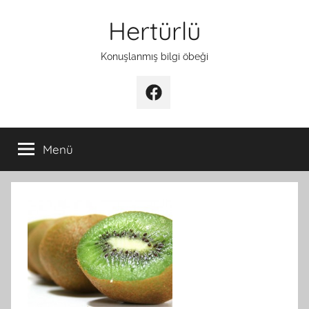
İçeriğe
Hertürlü
atla
Konuşlanmış bilgi öbeği
Facebook
Menü