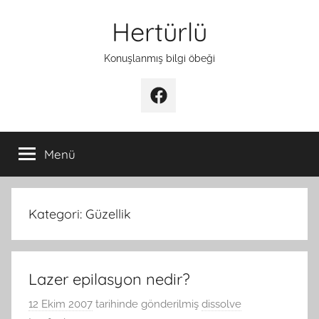
İçeriğe
Hertürlü
atla
Konuşlanmış bilgi öbeği
Facebook
Menü
Kategori:
Güzellik
Lazer epilasyon nedir?
12 Ekim 2007
tarihinde gönderilmiş
dissolve