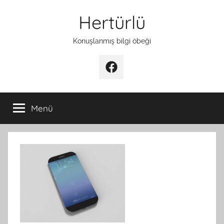
İçeriğe
Hertürlü
atla
Konuşlanmış bilgi öbeği
Facebook
Menü