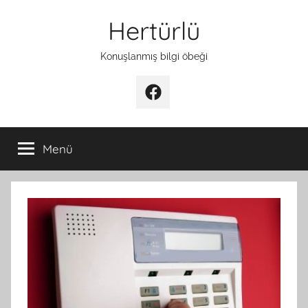
İçeriğe
Hertürlü
atla
Konuşlanmış bilgi öbeği
Facebook
Menü