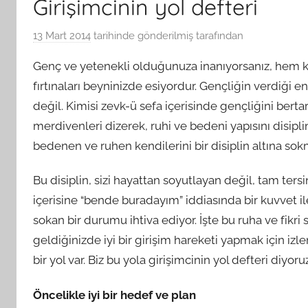
Girişimcinin yol defteri
13 Mart 2014
tarihinde gönderilmiş
tarafından
Genç ve yetenekli olduğunuza inanıyorsanız, hem k
fırtınaları beyninizde esiyordur. Gençliğin verdiği 
değil. Kimisi zevk-ü sefa içerisinde gençliğini bertara
merdivenleri dizerek, ruhi ve bedeni yapısını disipli
bedenen ve ruhen kendilerini bir disiplin altına s
Bu disiplin, sizi hayattan soyutlayan değil, tam ters
içerisine “bende buradayım” iddiasında bir kuvvet i
sokan bir durumu ihtiva ediyor. İşte bu ruha ve fikri
geldiğinizde iyi bir girişim hareketi yapmak için iz
bir yol var. Biz bu yola girişimcinin yol defteri diyoruz
Öncelikle iyi bir hedef ve plan