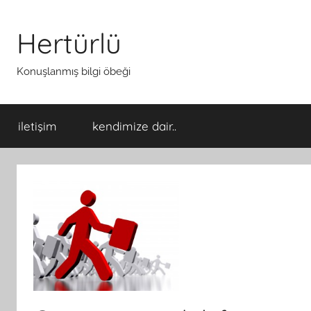
İçeriğe
atla
Hertürlü
Konuşlanmış bilgi öbeği
iletişim
kendimize dair..