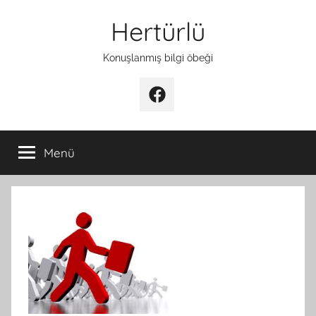
İçeriğe
Hertürlü
atla
Konuşlanmış bilgi öbeği
Facebook
Menü