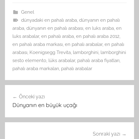
Genel
dünyadaki en pahalı araba
,
dünyanın en pahalı
araba
,
dünyanın en pahalı arabası
,
en luks araba
,
en
luks arabalar
,
en pahalı araba
,
en pahalı araba 2012
,
en pahalı araba markası
,
en pahalı arabalar
,
en pahalı
arabası
,
Koenigsegg Trevita
,
lamborghini
,
lamborghini
sesto elemento
,
lüks arabalar
,
pahalı araba fiyatları
,
pahalı araba markaları
,
pahalı arabalar
Yazı
Önceki yazı
gezinmesi
Dünyanın en büyük uçağı
Sonraki yazı