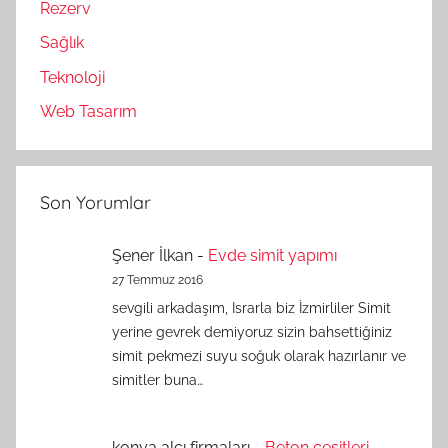
Rezerv
Sağlık
Teknoloji
Web Tasarım
Son Yorumlar
Şener İlkan
-
Evde simit yapımı
27 Temmuz 2016
sevgili arkadaşım, Israrla biz İzmirliler Simit
yerine gevrek demiyoruz sizin bahsettiğiniz
simit pekmezi suyu soğuk olarak hazırlanır ve
simitler buna…
konya alçı firmaları
-
Beton çeşitleri