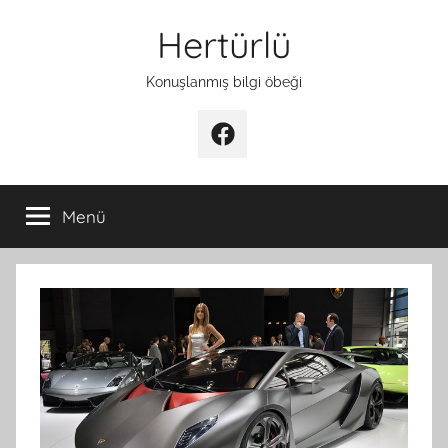
İçeriğe
Hertürlü
atla
Konuşlanmış bilgi öbeği
Facebook
Menü