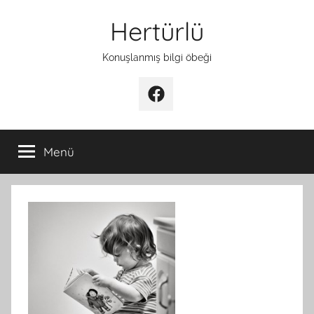
İçeriğe
Hertürlü
atla
Konuşlanmış bilgi öbeği
Facebook
Menü