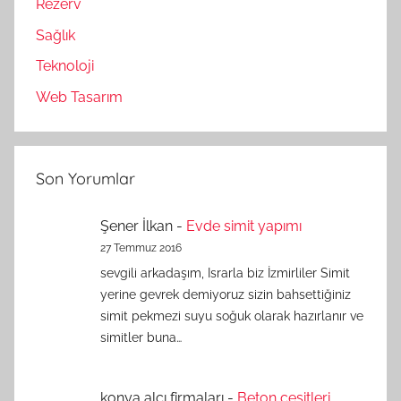
Rezerv
Sağlık
Teknoloji
Web Tasarım
Son Yorumlar
Şener İlkan
-
Evde simit yapımı
27 Temmuz 2016
sevgili arkadaşım, Israrla biz İzmirliler Simit
yerine gevrek demiyoruz sizin bahsettiğiniz
simit pekmezi suyu soğuk olarak hazırlanır ve
simitler buna…
konya alçı firmaları
-
Beton çeşitleri