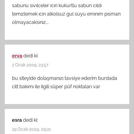
sabunu sıvılceler ıcın kukurtlu sabun cıldı
temızlemek ıcın alkolsuz gul suyu emınım pısman
olmayacaksınız….
erva
dedi ki:
2 Ocak 2009, 23:57
bu siteyide dolaşmanızı tavsiye ederim burdada
cilt bakımı ile ilgili süper püf noktaları var
esra
dedi ki:
29 Ocak 2009, 09:21