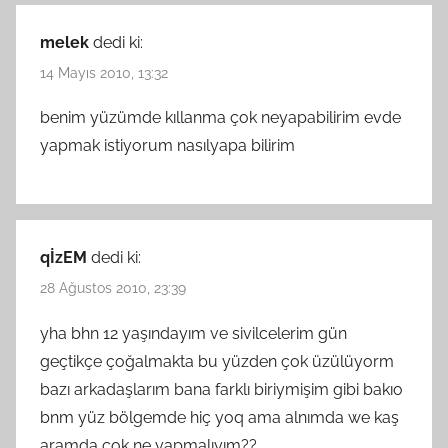
melek
dedi ki:
14 Mayıs 2010, 13:32
benim yüzümde kıllanma çok neyapabilirim evde
yapmak istiyorum nasılyapa bilirim
qİzEM
dedi ki:
28 Ağustos 2010, 23:39
yha bhn 12 yaşındayım ve sivilcelerim gün
geçtikçe çoğalmakta bu yüzden çok üzülüyorm
bazı arkadaşlarım bana farklı biriymişim gibi bakıo
bnm yüz bölgemde hiç yoq ama alnımda we kaş
aramda çok ne yapmalıyım??