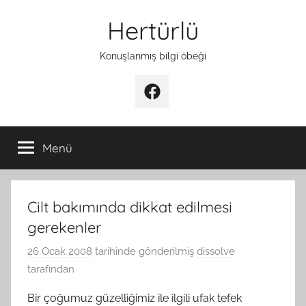
İçeriğe
Hertürlü
atla
Konuşlanmış bilgi öbeği
Facebook
Menü
Cilt bakımında dikkat edilmesi
gerekenler
26 Ocak 2008
tarihinde gönderilmiş
dissolve
tarafından
Bir çoğumuz güzelliğimiz ile ilgili ufak tefek