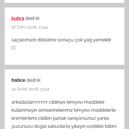
kubra
dedi ki:
18 Ekim 2008, 13:49
saçlarımızın dökülme sonuçu çok yağ yemektir
(*)
hatice
dedi ki:
24 Aralık 2008, 13:54
arkadaslarrrrrrrrr cıldınıze kımyevı maddeler
kullanmayın anneannelerımız kımyevı maddelerle
kremlerlemı cıldlerı parlak sanıyorsunuz yanlıs
yuzunuzu dogal sabunlarla yıkayın ozellıkle bıttım