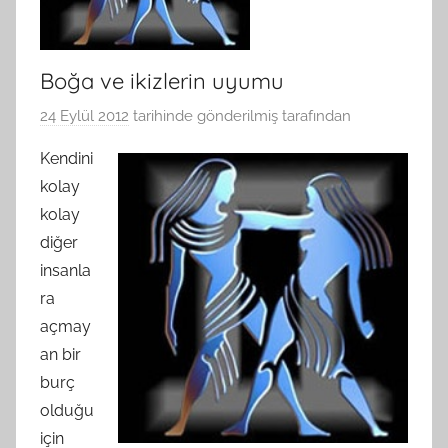
Boğa ve ikizlerin uyumu
24 Eylül 2012
tarihinde gönderilmiş
tarafından
Kendini
kolay
kolay
diğer
insanla
ra
açmay
an bir
burç
olduğu
için