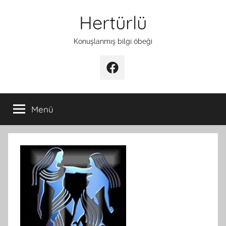
İçeriğe
Hertürlü
atla
Konuşlanmış bilgi öbeği
Facebook
Menü