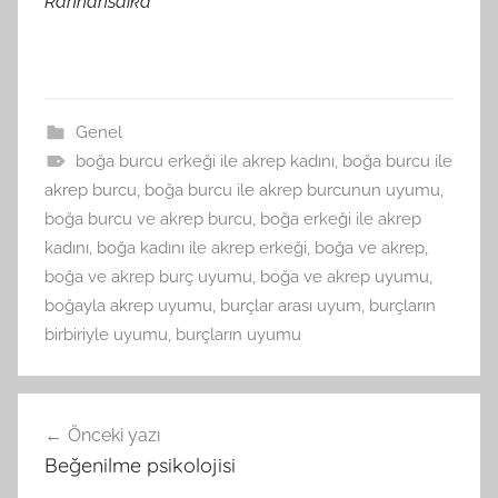
Rahnansaika
Genel
boğa burcu erkeği ile akrep kadını
,
boğa burcu ile
akrep burcu
,
boğa burcu ile akrep burcunun uyumu
,
boğa burcu ve akrep burcu
,
boğa erkeği ile akrep
kadını
,
boğa kadını ile akrep erkeği
,
boğa ve akrep
,
boğa ve akrep burç uyumu
,
boğa ve akrep uyumu
,
boğayla akrep uyumu
,
burçlar arası uyum
,
burçların
birbiriyle uyumu
,
burçların uyumu
Yazı
Önceki yazı
gezinmesi
Beğenilme psikolojisi