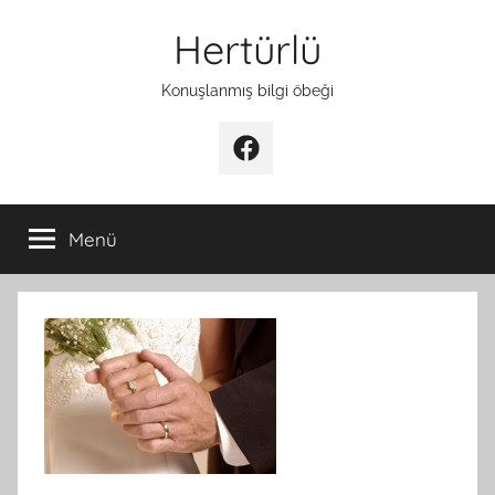
İçeriğe
Hertürlü
atla
Konuşlanmış bilgi öbeği
Facebook
Menü