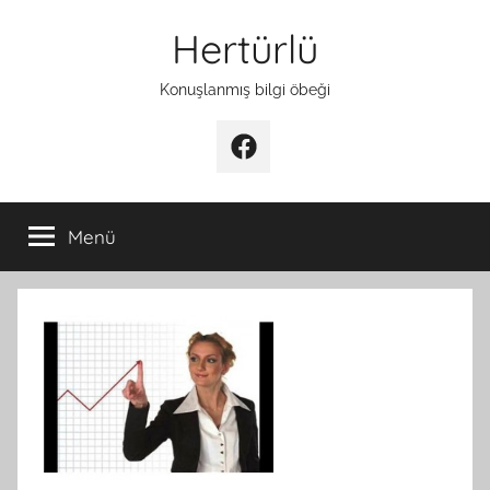
İçeriğe
Hertürlü
atla
Konuşlanmış bilgi öbeği
Facebook
Menü