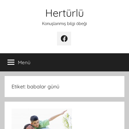
İçeriğe
Hertürlü
atla
Konuşlanmış bilgi öbeği
Facebook
Menü
Etiket:
babalar günü