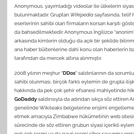
Anonymous, yayımladığı videolar ile ülkelerin siyasi
bulunmaktadır. Gruptan
Wikipedia
sayfasında, telif 
eserlerinin sahibi olan firmaların korsan karşıtı gös
da bahsedilmektedir. Anonymous İngilizce “anonim”
arkasında kimlerin olduğu da açık bir şekilde bil
ana haber bültenlerine dahi konu olan haberlerin ba
tarafından da mercek altına alınmıştır.
2008 yılının meşhur “
DDos
” saldırılarının da soruml
sahibi olunması, birçok farklı eylemin de grupla ili
hakkında da pek çok şehir efsanesi mahiyetinde hik
GoDaddy
saldırısıyla da adından sıkça söz ettir
genelinde Wikileaks belgelerine erişimi engellemes
etmek amacıyla Zimbabwe hükümetinin web sitesine
sürecinde de söz ettiren grubun siyasi içerikli e
pek çok resmi ya da gayri resmi siber savunma or