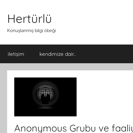
İçeriğe
atla
Hertürlü
Konuşlanmış bilgi öbeği
iletişim
kendimize dair..
Anonymous Grubu ve faaliy