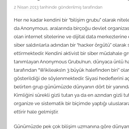
2 Nisan 2013
tarihinde gönderilmiş
tarafından
Her ne kadar kendini bir “bilişim grubu” olarak nitel
da Anonymous, aralarında birçoğu devlet organizasy
olan internet sitelerine ve dijital data merkezlerin
siber saldırılarla adından bir “hacker örgütü” olarak 
ettirmektedir. Kendini aktivist bir siber müdahale g
tanımlayan Anonymous Grubu’nun, dünyaca ünlü h
tarafından “Wikileaks’ın 3 büyük halefinden biri” ola
gösterildiği de söylenmektedir. Siyasi hedeflerini açı
belirten grup günümüzde dünyanın dört bir yanından k
Kimliğini sürekli gizli tutan ya da en azından gizli 
organize ve sistematik bir biçimde yaptığı uluslarara
ettirir hale gelmiştir.
Günümüzde pek çok bilişim uzmanına göre dünyanın e