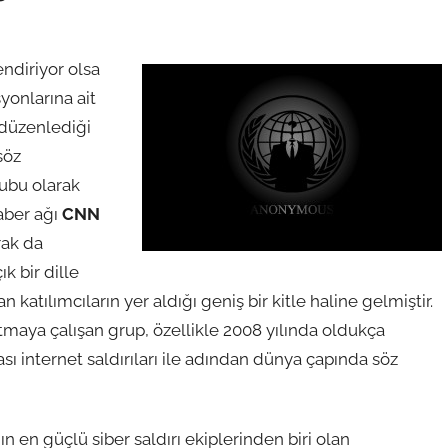
endiriyor olsa
onlarına ait
e düzenlediği
söz
rubu olarak
aber ağı
CNN
rak da
k bir dille
atılımcıların yer aldığı geniş bir kitle haline gelmiştir.
tutmaya çalışan grup, özellikle 2008 yılında oldukça
sı internet saldırıları ile adından dünya çapında söz
n güçlü siber saldırı ekiplerinden biri olan