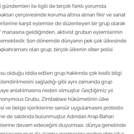
 gündemleri ile ilgili de birçok farklı yorumda
hakları çerçevesinde koruma altına alınan fikir ve sanat
terilerine karşıt eylemler de düzenleyen bir grup olarak
 manasına geldiğinden, aktivist grubun eylemlerinin
inmemektedir. Son dönemde dünyanın pek çok ülkesinde
şkahramanı olan grup, birçok ülkenin siber polisi
usu olduğu iddia edilen grup hakkında çok kısıtlı bilgi
şkilendirilmesini sağladığı gibi aynı zamanda grup
aye anlatılmasına neden olmuştur. Geçtiğimiz yıl
en Anonymous Grubu, Zimbabwe hükümetinin ülke
i ve belge içeriklerine sansür uygulamasını protesto
 de saldırıda bulunmuştur. Adından Arap Baharı
ylemlerine devam edeceğini duyurması, dünya genelinde
ganizasyonunun da alarma geçmesine neden olmuştur.