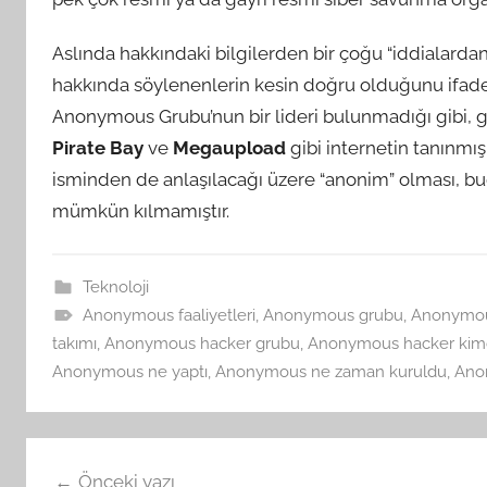
Aslında hakkındaki bilgilerden bir çoğu “iddialardan
hakkında söylenenlerin kesin doğru olduğunu ifade
Anonymous Grubu’nun bir lideri bulunmadığı gibi, 
Pirate Bay
ve
Megaupload
gibi internetin tanınmı
isminden de anlaşılacağı üzere “anonim” olması, b
mümkün kılmamıştır.
Teknoloji
Anonymous faaliyetleri
,
Anonymous grubu
,
Anonymou
takımı
,
Anonymous hacker grubu
,
Anonymous hacker kimd
Anonymous ne yaptı
,
Anonymous ne zaman kuruldu
,
Ano
Yazı
Önceki yazı