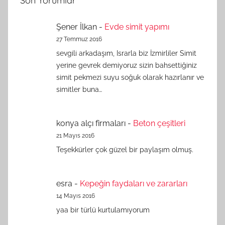
Son Yorumlar
Şener İlkan
-
Evde simit yapımı
27 Temmuz 2016
sevgili arkadaşım, Israrla biz İzmirliler Simit
yerine gevrek demiyoruz sizin bahsettiğiniz
simit pekmezi suyu soğuk olarak hazırlanır ve
simitler buna…
konya alçı firmaları
-
Beton çeşitleri
21 Mayıs 2016
Teşekkürler çok güzel bir paylaşım olmuş.
esra
-
Kepeğin faydaları ve zararları
14 Mayıs 2016
yaa bir türlü kurtulamıyorum