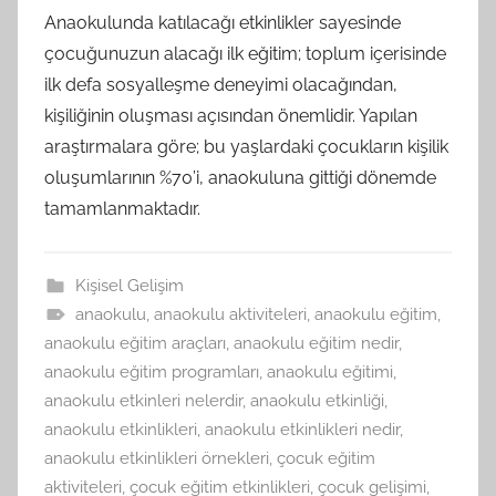
Anaokulunda katılacağı etkinlikler sayesinde
çocuğunuzun alacağı ilk eğitim; toplum içerisinde
ilk defa sosyalleşme deneyimi olacağından,
kişiliğinin oluşması açısından önemlidir. Yapılan
araştırmalara göre; bu yaşlardaki çocukların kişilik
oluşumlarının %70’i, anaokuluna gittiği dönemde
tamamlanmaktadır.
Kişisel Gelişim
anaokulu
,
anaokulu aktiviteleri
,
anaokulu eğitim
,
anaokulu eğitim araçları
,
anaokulu eğitim nedir
,
anaokulu eğitim programları
,
anaokulu eğitimi
,
anaokulu etkinleri nelerdir
,
anaokulu etkinliği
,
anaokulu etkinlikleri
,
anaokulu etkinlikleri nedir
,
anaokulu etkinlikleri örnekleri
,
çocuk eğitim
aktiviteleri
,
çocuk eğitim etkinlikleri
,
çocuk gelişimi
,