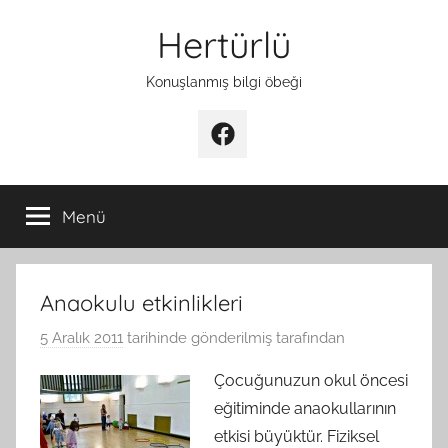
İçeriğe
Hertürlü
atla
Konuşlanmış bilgi öbeği
Facebook
Menü
Anaokulu etkinlikleri
5 Aralık 2011
tarihinde gönderilmiş
tarafından
Çocuğunuzun okul öncesi
eğitiminde anaokullarının
etkisi büyüktür. Fiziksel