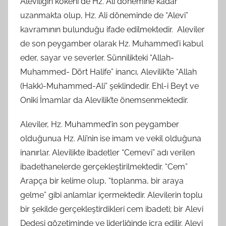
Aleviliğin kökeni de Hz. Ali dönemine kadar
uzanmakta olup, Hz. Ali döneminde de “Alevi”
kavramının bulunduğu ifade edilmektedir. Aleviler
de son peygamber olarak Hz. Muhammed’i kabul
eder, sayar ve severler. Sünnilikteki “Allah-
Muhammed- Dört Halife” inancı, Alevilik’te “Allah
(Hakk)-Muhammed-Ali” şeklindedir. Ehl-i Beyt ve
Oniki İmamlar da Alevilik’te önemsenmektedir.
Aleviler, Hz. Muhammed’in son peygamber
olduğunua Hz. Ali’nin ise imam ve vekil olduğuna
inanırlar. Alevilikte ibadetler “Cemevi” adı verilen
ibadethanelerde gerçekleştirilmektedir. “Cem”
Arapça bir kelime olup, “toplanma, bir araya
gelme” gibi anlamlar içermektedir. Alevilerin toplu
bir şekilde gerçekleştirdikleri cem ibadeti; bir Alevi
Dedesi gözetiminde ve liderliğinde icra edilir. Alevi