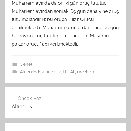
Muharrem ayında da on iki gün oruç tutulur.
Muharrem ayından sonraki üç gün daha yine oruç
tutulmaktadır ki; bu oruca “Hızır Orucu”
denilmektedir. Muharrem orucundan önce üç gün
bir başka oruç tutulur; bu oruca da “Masumu
paklar orucu” adı verilmektedir.
Genel
Alevi dedesi
,
Alevilik
,
Hz. Ali
,
mezhep
Yazı
Önceki yazı
gezinmesi
Altınoluk