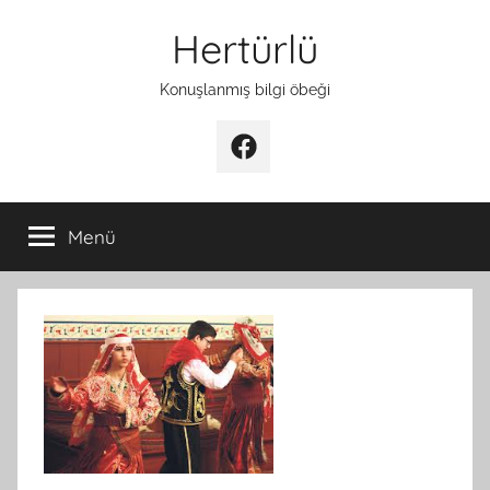
İçeriğe
Hertürlü
atla
Konuşlanmış bilgi öbeği
Facebook
Menü