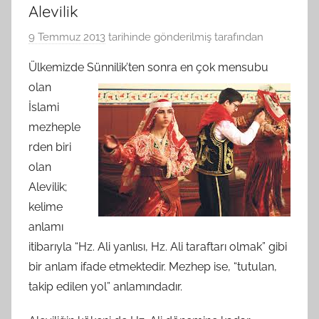
Alevilik
9 Temmuz 2013
tarihinde gönderilmiş
tarafından
Ülkemizde Sünnilik’
ten sonra en çok mensubu
olan
İslami
mezheple
rden biri
olan
Alevilik;
kelime
anlamı
itibarıyla “Hz. Ali yanlısı, Hz. Ali taraftarı olmak” gibi
bir anlam ifade etmektedir. Mezhep ise, “tutulan,
takip edilen yol” anlamındadır.