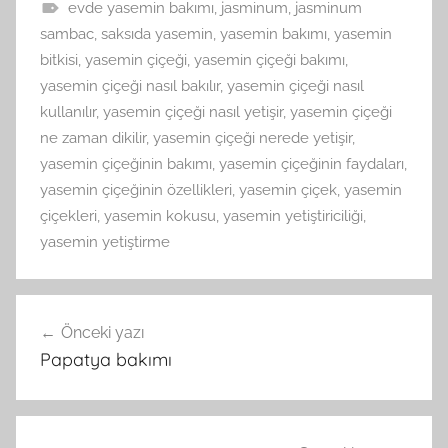
evde yasemin bakımı
,
jasminum
,
jasminum
sambac
,
saksıda yasemin
,
yasemin bakımı
,
yasemin
bitkisi
,
yasemin çiçeği
,
yasemin çiçeği bakımı
,
yasemin çiçeği nasıl bakılır
,
yasemin çiçeği nasıl
kullanılır
,
yasemin çiçeği nasıl yetişir
,
yasemin çiçeği
ne zaman dikilir
,
yasemin çiçeği nerede yetişir
,
yasemin çiçeğinin bakımı
,
yasemin çiçeğinin faydaları
,
yasemin çiçeğinin özellikleri
,
yasemin çiçek
,
yasemin
çiçekleri
,
yasemin kokusu
,
yasemin yetiştiriciliği
,
yasemin yetiştirme
Yazı
Önceki yazı
gezinmesi
Papatya bakımı