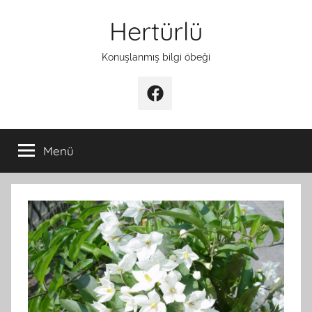
İçeriğe
Hertürlü
atla
Konuşlanmış bilgi öbeği
Facebook
Menü