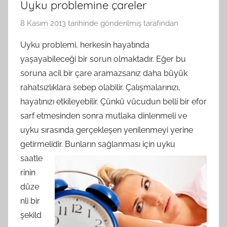
Uyku problemine çareler
8 Kasım 2013
tarihinde gönderilmiş
tarafından
Uyku problemi, herkesin hayatında
yaşayabileceği bir sorun olmaktadır. Eğer bu
soruna acil bir çare aramazsanız daha büyük
rahatsızlıklara sebep olabilir. Çalışmalarınızı,
hayatınızı etkileyebilir. Çünkü vücudun belli bir efor
sarf etmesinden sonra mutlaka dinlenmeli ve
uyku sırasında gerçekleşen yenilenmeyi yerine
getirmelidir. Bunların
sağlanması için uyku
saatle
rinin
düze
nli bir
şekild