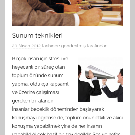
Sunum teknikleri
20 Nisan 2012
tarihinde gönderilmiş
tarafından
Birçok insan için stresli ve
heyecanlı bir süreç olan
toplum önünde sunum
yapma, oldukça kapsamlı
ve üzerine çalışılması
gereken bir alandır.
İnsanlar bebeklik döneminden başlayarak
konuşmayı öğrense de, toplum önün etkili ve akıcı
konuşma yapabilmek yine de her insanın
yapabildiği çok basit bir şey değildir. Ses ve nefes