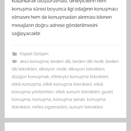
kullanılarak oluşturulması, dinleyicilerin hem
konuşma süresi boyunca ilgi odağının konuşmacı
olmasını hem de konuşmadan alınması istenen
mesajların doğru adrese gönderilmesini
sağlayacaktır.
Kişisel Gelişim
akıcı konuşma
,
beden dili
,
beden dili nedir
,
beden
dili teknikleri
,
diksiyon nedir
,
diksiyon teknikleri
,
düzgün konuşmak
,
etkileyici konuşma teknikleri
,
etkili konuşma
,
etkili konuşma teknikleri
,
etkili
konuşma yöntemleri
,
etkili sunum teknikleri
,
güzel
konuşma
,
konuşma
,
konuşma sanatı
,
konuşma
teknikleri
,
nefes egzersizleri
,
sunum teknikleri
Yazı