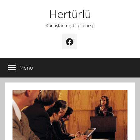
İçeriğe
Hertürlü
atla
Konuşlanmış bilgi öbeği
Facebook
Menü