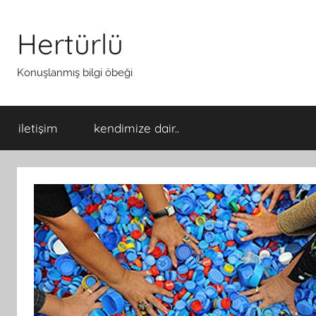
İçeriğe
atla
Hertürlü
Konuşlanmış bilgi öbeği
iletişim
kendimize dair..