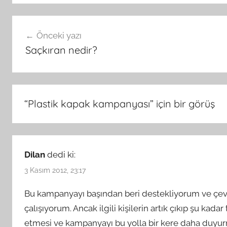
Yazı
Önceki yazı
gezinmesi
Saçkıran nedir?
“
Plastik kapak kampanyası
” için bir görüş
Dilan
dedi ki:
3 Kasım 2012, 23:17
Bu kampanyayı başından beri destekliyorum ve çe
çalışıyorum. Ancak ilgili kişilerin artık çıkıp şu kada
etmesi ve kampanyayı bu yolla bir kere daha duyu