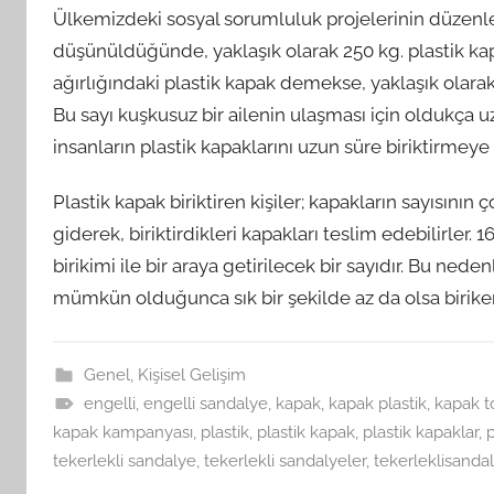
Ülkemizdeki sosyal sorumluluk projelerinin düzenl
düşünüldüğünde, yaklaşık olarak 250 kg. plastik kap
ağırlığındaki plastik kapak demekse, yaklaşık olara
Bu sayı kuşkusuz bir ailenin ulaşması için oldukça 
insanların plastik kapaklarını uzun süre biriktirmey
Plastik kapak biriktiren kişiler; kapakların sayısını
giderek, biriktirdikleri kapakları teslim edebilirler.
birikimi ile bir araya getirilecek bir sayıdır. Bu ne
mümkün olduğunca sık bir şekilde az da olsa biriken 
Genel
,
Kişisel Gelişim
engelli
,
engelli sandalye
,
kapak
,
kapak plastik
,
kapak 
kapak kampanyası
,
plastik
,
plastik kapak
,
plastik kapaklar
,
p
tekerlekli sandalye
,
tekerlekli sandalyeler
,
tekerleklisanda