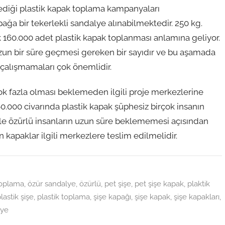
ediği plastik kapak toplama kampanyaları
ağa bir tekerlekli sandalye alınabilmektedir. 250 kg.
k 160.000 adet plastik kapak toplanması anlamına geliyor.
uzun bir süre geçmesi gereken bir sayıdır ve bu aşamada
e çalışmamaları çok önemlidir.
n çok fazla olması beklemeden ilgili proje merkezlerine
 160.000 civarında plastik kapak şüphesiz birçok insanın
denle özürlü insanların uzun süre beklememesi açısından
kapaklar ilgili merkezlere teslim edilmelidir.
toplama
,
özür sandalye
,
özürlü
,
pet şişe
,
pet şişe kapak
,
plaktik
lastik şişe
,
plastik toplama
,
şişe kapağı
,
şişe kapak
,
şişe kapakları
,
lye