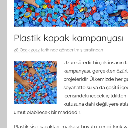
Plastik kapak kampanyası
28 Ocak 2012
tarihinde gönderilmiş
tarafından
Uzun süredir birçok insanın 
kampanyası, gerçekten özürl
projeleridir. Ülkemizde her g
seyahatte su ya da çeşitli içe
İçerisindeki içecek içildik
kutusuna dahi değil yere atıla
umut olabilecek bir maddedir.
Plastik şişe kapakları; markası, boyutu, rengi, kırık