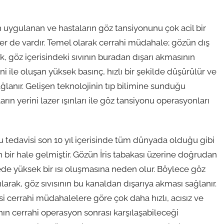
 uygulanan ve hastaların göz tansiyonunu çok acil bir
er de vardır. Temel olarak cerrahi müdahale; gözün dış
k, göz içerisindeki sıvının buradan dışarı akmasının
 ile oluşan yüksek basınç, hızlı bir şekilde düşürülür ve
sağlanır. Gelişen teknolojinin tıp bilimine sunduğu
rın yerini lazer ışınları ile göz tansiyonu operasyonları
nu tedavisi son 10 yıl içerisinde tüm dünyada olduğu gibi
bir hale gelmiştir. Gözün İris tabakası üzerine doğrudan
lgede yüksek bir ısı oluşmasına neden olur. Böylece göz
çılarak, göz sıvısının bu kanaldan dışarıya akması sağlanır.
i cerrahi müdahalelere göre çok daha hızlı, acısız ve
nın cerrahi operasyon sonrası karşılaşabileceği