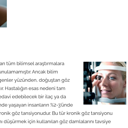
lan tüm bilimsel araştırmalara
unulamamıştır. Ancak bilim
ı genler yüzünden, doğuştan göz
ır. Hastalığın esas nedeni tam
davi edebilecek bir ilaç ya da
inde yaşayan insanların %2-3’ünde
 kronik göz tansiyonudur. Bu tür kronik göz tansiyonu
ını düşürmek için kullanılan göz damlalarını tavsiye