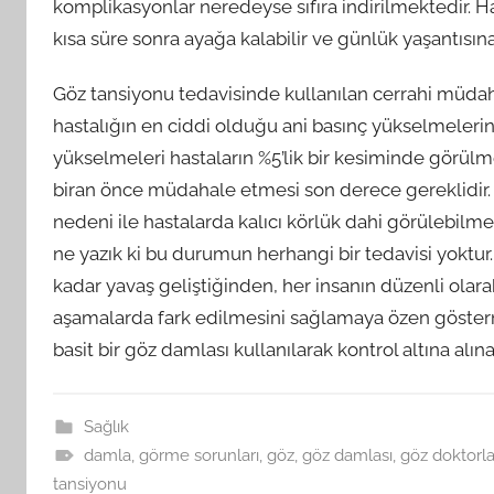
komplikasyonlar neredeyse sıfıra indirilmektedir. H
kısa süre sonra ayağa kalabilir ve günlük yaşantıs
Göz tansiyonu tedavisinde kullanılan cerrahi müdaha
hastalığın en ciddi olduğu ani basınç yükselmeleri
yükselmeleri hastaların %5’lik bir kesiminde görülme
biran önce müdahale etmesi son derece gereklidir. 
nedeni ile hastalarda kalıcı körlük dahi görülebilmek
ne yazık ki bu durumun herhangi bir tedavisi yoktur.
kadar yavaş geliştiğinden, her insanın düzenli olar
aşamalarda fark edilmesini sağlamaya özen göster
basit bir göz damlası kullanılarak kontrol altına alın
Sağlık
damla
,
görme sorunları
,
göz
,
göz damlası
,
göz doktorla
tansiyonu