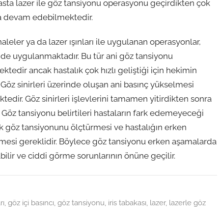
asta lazer ile göz tansiyonu operasyonu geçirdikten çok
ına devam edebilmektedir.
leler ya da lazer ışınları ile uygulanan operasyonlar,
nde uygulanmaktadır. Bu tür ani göz tansiyonu
ktedir ancak hastalık çok hızlı geliştiği için hekimin
Göz sinirleri üzerinde oluşan ani basınç yükselmesi
tedir. Göz sinirleri işlevlerini tamamen yitirdikten sonra
 Göz tansiyonu belirtileri hastaların fark edemeyeceği
ak göz tansiyonunu ölçtürmesi ve hastalığın erken
mesi gereklidir. Böylece göz tansiyonu erken aşamalarda
abilir ve ciddi görme sorunlarının önüne geçilir.
rı
,
göz içi basıncı
,
göz tansiyonu
,
iris tabakası
,
lazer
,
lazerle göz