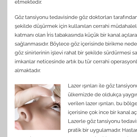
etmektedir.
Göz tansiyonu tedavisinde göz doktorları tarafından
şekilde düşürmek için kullanılan cerrahi müdahalel
katmanı olan İris tabakasında küçük bir kanal açılara
sağlanmasıdır. Böylece göz içerisinde birikme nedeni
göz sinirlerinin işlevi rahat bir şekilde sürdürmesi 
imkanlar neticesinde artık bu tür cerrahi operasyonla
almaktadır.
Lazer ışınları ile göz tansiyo
ülkemizde de oldukça yaygın 
verilen lazer ışınları, bu bö
içerisine çok ince bir kanal a
Lazerle göz tansiyonu tedavis
pratik bir uygulamadır. Hasta