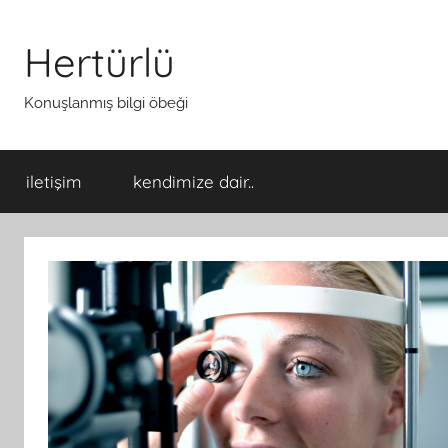
İçeriğe
atla
Hertürlü
Konuşlanmış bilgi öbeği
iletişim
kendimize dair..