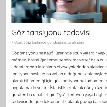
Göz tansiyonu tedavisi
5 Ocak 2012
tarihinde gönderilmiş
tarafından
Göz tansiyonu hastalığı üzerinde uzun yıllardır yapı
rağmen, hastalığın temel sebebi maalesef hala bul
adamları; bazı insanların ebeveynlerinden aldıklar
tansiyonu hastalığına yatkın olduğunu saptamışlard
olarak bilinmediği için göz tansiyonunu tamamen te
uygulama da yoktur. İstatistiksel olarak dünya üzer
görülen bu rahatsızlığın %90’ı, ilerleyen yaşa bağlı
tedavisinde göz doktorları, ilk olarak göz içi basınc