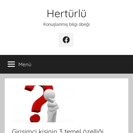
İçeriğe
Hertürlü
atla
Konuşlanmış bilgi öbeği
Facebook
Menü
Girişimci kişinin 3 temel özelliği