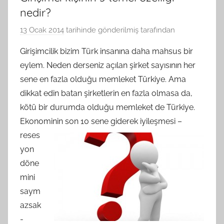
nedir?
13 Ocak 2014
tarihinde gönderilmiş
tarafından
Girişimcilik bizim Türk insanına daha mahsus bir
eylem. Neden derseniz açılan şirket sayısının her
sene en fazla olduğu memleket Türkiye. Ama
dikkat edin batan şirketlerin en fazla olmasa da,
kötü bir durumda olduğu memleket de Türkiye.
Ekonominin son 10 sene
giderek iyileşmesi –
reses
yon
döne
mini
saym
azsak
-