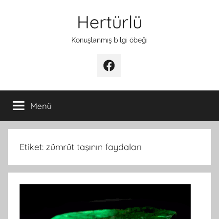
İçeriğe
Hertürlü
atla
Konuşlanmış bilgi öbeği
Facebook
Menü
Etiket:
zümrüt taşının faydaları