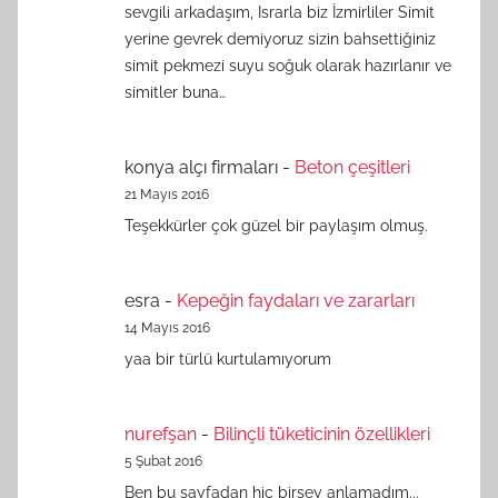
sevgili arkadaşım, Israrla biz İzmirliler Simit
yerine gevrek demiyoruz sizin bahsettiğiniz
simit pekmezi suyu soğuk olarak hazırlanır ve
simitler buna…
konya alçı firmaları
-
Beton çeşitleri
21 Mayıs 2016
Teşekkürler çok güzel bir paylaşım olmuş.
esra
-
Kepeğin faydaları ve zararları
14 Mayıs 2016
yaa bir türlü kurtulamıyorum
nurefşan
-
Bilinçli tüketicinin özellikleri
5 Şubat 2016
Ben bu sayfadan hiç birşey anlamadım...