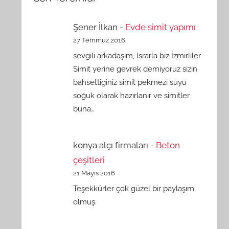
Şener İlkan
-
Evde simit yapımı
27 Temmuz 2016
sevgili arkadaşım, Israrla biz İzmirliler
Simit yerine gevrek demiyoruz sizin
bahsettiğiniz simit pekmezi suyu
soğuk olarak hazırlanır ve simitler
buna…
konya alçı firmaları
-
Beton
çeşitleri
21 Mayıs 2016
Teşekkürler çok güzel bir paylaşım
olmuş.