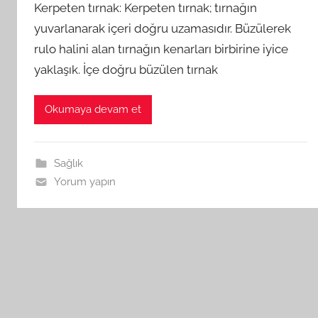
Kerpeten tırnak: Kerpeten tırnak; tırnağın
yuvarlanarak içeri doğru uzamasıdır. Büzülerek
rulo halini alan tırnağın kenarları birbirine iyice
yaklaşık. İçe doğru büzülen tırnak
Okumaya devam et
Sağlık
Yorum yapın