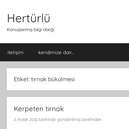
İçeriğe
atla
Hertürlü
Konuşlanmış bilgi öbeği
iletişim
kendimize dair..
Etiket:
tırnak bükülmesi
Kerpeten tırnak
2 Aralık 2011
tarihinde gönderilmiş
tarafından