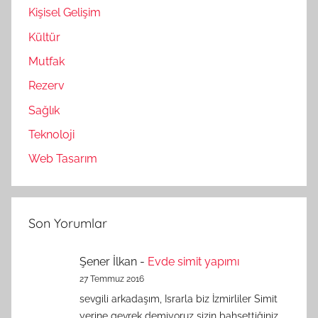
Kişisel Gelişim
Kültür
Mutfak
Rezerv
Sağlık
Teknoloji
Web Tasarım
Son Yorumlar
Şener İlkan
-
Evde simit yapımı
27 Temmuz 2016
sevgili arkadaşım, Israrla biz İzmirliler Simit
yerine gevrek demiyoruz sizin bahsettiğiniz