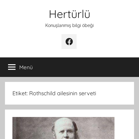
İçeriğe
Hertürlü
atla
Konuşlanmış bilgi öbeği
Facebook
Menü
Etiket:
Rothschild ailesinin serveti