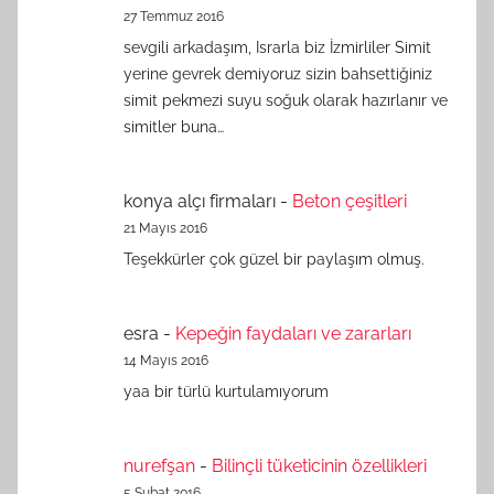
27 Temmuz 2016
sevgili arkadaşım, Israrla biz İzmirliler Simit
yerine gevrek demiyoruz sizin bahsettiğiniz
simit pekmezi suyu soğuk olarak hazırlanır ve
simitler buna…
konya alçı firmaları
-
Beton çeşitleri
21 Mayıs 2016
Teşekkürler çok güzel bir paylaşım olmuş.
esra
-
Kepeğin faydaları ve zararları
14 Mayıs 2016
yaa bir türlü kurtulamıyorum
nurefşan
-
Bilinçli tüketicinin özellikleri
5 Şubat 2016