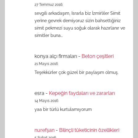
27 Temmuz 2016
sevgili arkadaşım, Israrla biz İzmirliler Simit
yerine gevrek demiyoruz sizin bahsettiğiniz
simit pekmezi suyu soğuk olarak hazırlanır ve
simitler buna…
konya alçı firmaları
-
Beton çeşitleri
21 Mayıs 2016
Teşekkürler çok güzel bir paylaşım olmuş.
esra
-
Kepeğin faydaları ve zararları
14 Mayıs 2016
yaa bir türlü kurtulamıyorum
nurefşan
-
Bilinçli tüketicinin özellikleri
5 Şubat 2016