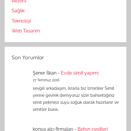
Rezerv
Sağlık
Teknoloji
Web Tasarım
Son Yorumlar
Şener İlkan
-
Evde simit yapımı
27 Temmuz 2016
sevgili arkadaşım, Israrla biz İzmirliler Simit
yerine gevrek demiyoruz sizin bahsettiğiniz
simit pekmezi suyu soğuk olarak hazırlanır ve
simitler buna…
konya alçı firmaları
-
Beton çeşitleri