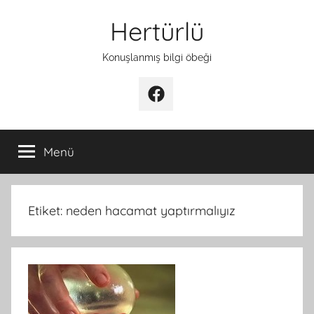
İçeriğe
Hertürlü
atla
Konuşlanmış bilgi öbeği
Facebook
Menü
Etiket:
neden hacamat yaptırmalıyız