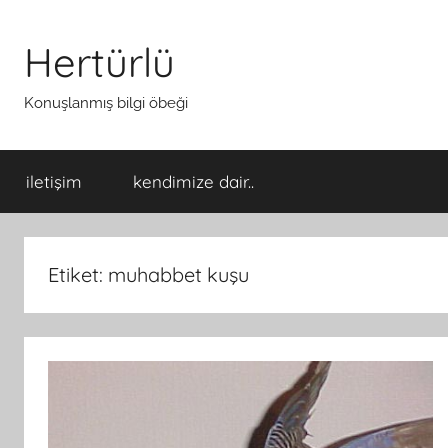
İçeriğe
atla
Hertürlü
Konuşlanmış bilgi öbeği
iletişim
kendimize dair..
Etiket:
muhabbet kuşu