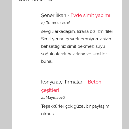
Şener İlkan
-
Evde simit yapımı
27 Temmuz 2016
sevgili arkadaşım, Israrla biz İzmirliler
Simit yerine gevrek demiyoruz sizin
bahsettiğiniz simit pekmezi suyu
soğuk olarak hazırlanır ve simitler
buna…
konya alçı firmaları
-
Beton
çeşitleri
21 Mayıs 2016
Teşekkürler çok güzel bir paylaşım
olmuş.