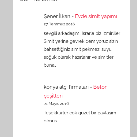
Şener İlkan
-
Evde simit yapımı
27 Temmuz 2016
sevgili arkadaşım, Israrla biz İzmirliler
Simit yerine gevrek demiyoruz sizin
bahsettiğiniz simit pekmezi suyu
soğuk olarak hazırlanır ve simitler
buna…
konya alçı firmaları
-
Beton
çeşitleri
21 Mayıs 2016
Teşekkürler çok güzel bir paylaşım
olmuş.