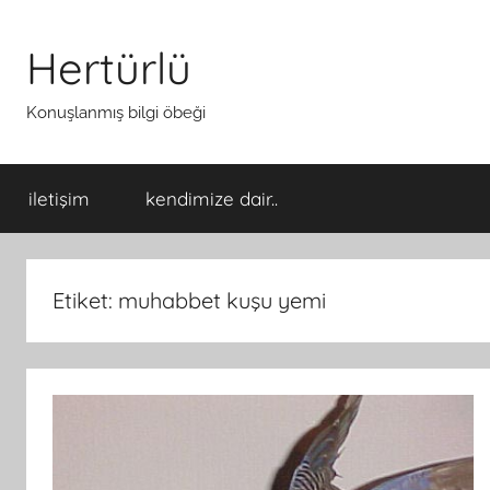
İçeriğe
atla
Hertürlü
Konuşlanmış bilgi öbeği
iletişim
kendimize dair..
Etiket:
muhabbet kuşu yemi