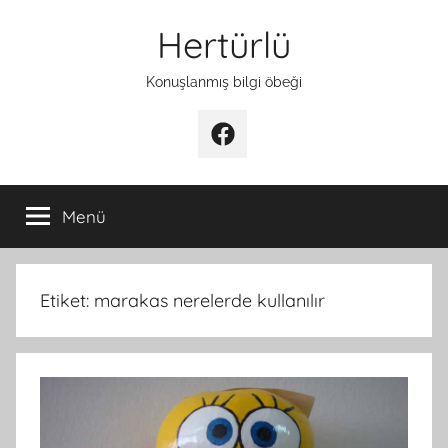
İçeriğe
Hertürlü
atla
Konuşlanmış bilgi öbeği
Facebook
Menü
Etiket:
marakas nerelerde kullanılır