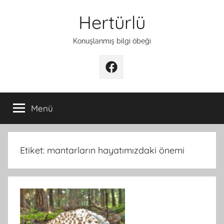
İçeriğe
Hertürlü
atla
Konuşlanmış bilgi öbeği
Facebook
Menü
Etiket:
mantarların hayatımızdaki önemi