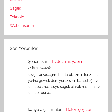
Sağlık
Teknoloji
Web Tasarım
Son Yorumlar
Şener İlkan
-
Evde simit yapımı
27 Temmuz 2016
sevgili arkadaşım, Israrla biz İzmirliler Simit
yerine gevrek demiyoruz sizin bahsettiğiniz
simit pekmezi suyu soğuk olarak hazırlanır ve
simitler buna…
konya alçı firmaları
-
Beton çeşitleri