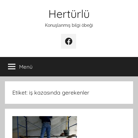
İçeriğe
Hertürlü
atla
Konuşlanmış bilgi öbeği
Facebook
Menü
Etiket:
iş kazasında gerekenler