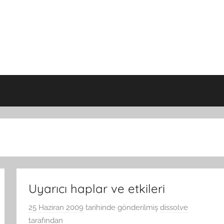
Uyarıcı haplar ve etkileri
25 Haziran 2009
tarihinde gönderilmiş
dissolve
tarafından