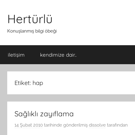
İçeriğe
atla
Hertürlü
Konuşlanmış bilgi öbeği
iletişim
kendimize dair..
Etiket:
hap
Sağlıklı zayıflama
14 Şubat 2010
tarihinde gönderilmiş
dissolve
tarafından