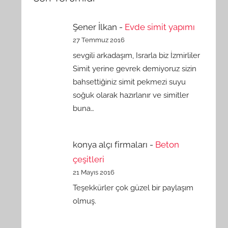
Şener İlkan
-
Evde simit yapımı
27 Temmuz 2016
sevgili arkadaşım, Israrla biz İzmirliler
Simit yerine gevrek demiyoruz sizin
bahsettiğiniz simit pekmezi suyu
soğuk olarak hazırlanır ve simitler
buna…
konya alçı firmaları
-
Beton
çeşitleri
21 Mayıs 2016
Teşekkürler çok güzel bir paylaşım
olmuş.