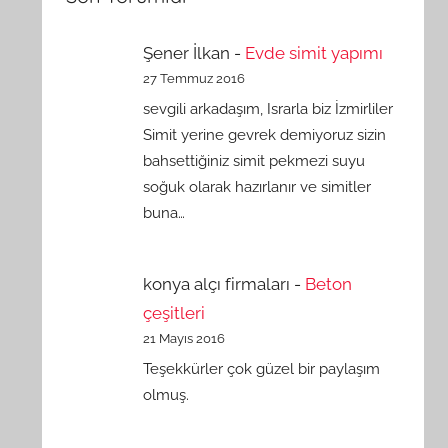
Şener İlkan
-
Evde simit yapımı
27 Temmuz 2016
sevgili arkadaşım, Israrla biz İzmirliler
Simit yerine gevrek demiyoruz sizin
bahsettiğiniz simit pekmezi suyu
soğuk olarak hazırlanır ve simitler
buna…
konya alçı firmaları
-
Beton
çeşitleri
21 Mayıs 2016
Teşekkürler çok güzel bir paylaşım
olmuş.