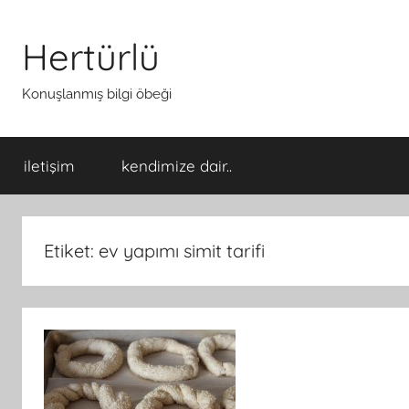
İçeriğe
atla
Hertürlü
Konuşlanmış bilgi öbeği
iletişim
kendimize dair..
Etiket:
ev yapımı simit tarifi