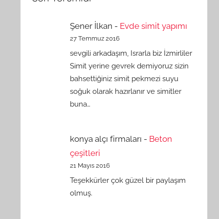
Şener İlkan
-
Evde simit yapımı
27 Temmuz 2016
sevgili arkadaşım, Israrla biz İzmirliler
Simit yerine gevrek demiyoruz sizin
bahsettiğiniz simit pekmezi suyu
soğuk olarak hazırlanır ve simitler
buna…
konya alçı firmaları
-
Beton
çeşitleri
21 Mayıs 2016
Teşekkürler çok güzel bir paylaşım
olmuş.