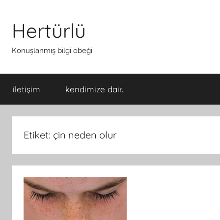
İçeriğe
atla
Hertürlü
Konuşlanmış bilgi öbeği
iletişim
kendimize dair..
Etiket:
çin neden olur