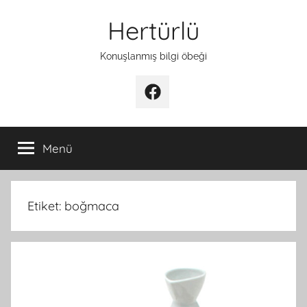
İçeriğe
Hertürlü
atla
Konuşlanmış bilgi öbeği
Facebook
Menü
Etiket:
boğmaca