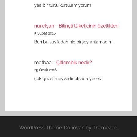
yaa bir türlü kurtulamıyorum
nurefşan
-
Bilinçli tüketicinin özellikleri
5 Şubat 2016
Ben bu sayfadan hiç birşey anlamadım...
matbaa
-
Çitlembik nedir?
29 Ocak 2016
çok güzel meyvedir olsada yesek
WordPress Theme: Donovan by ThemeZee.