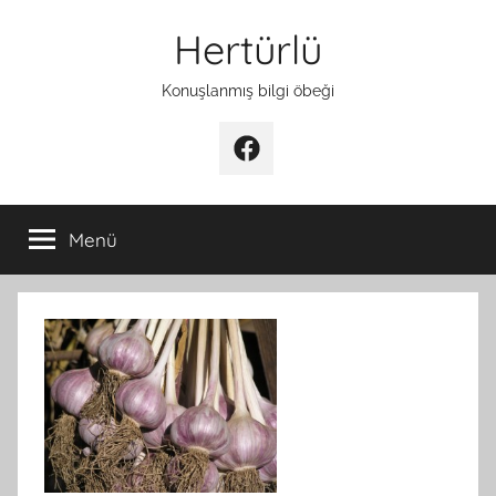
İçeriğe
Hertürlü
atla
Konuşlanmış bilgi öbeği
Facebook
Menü