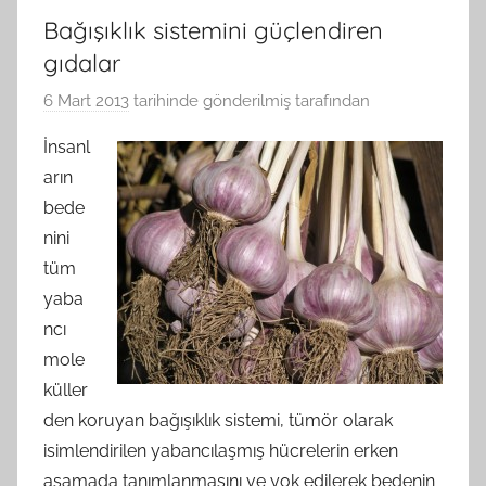
Bağışıklık sistemini güçlendiren
gıdalar
6 Mart 2013
tarihinde gönderilmiş
tarafından
İnsanl
arın
bede
nini
tüm
yaba
ncı
mole
küller
den koruyan bağışıklık sistemi, tümör olarak
isimlendirilen yabancılaşmış hücrelerin erken
aşamada tanımlanmasını ve yok edilerek bedenin