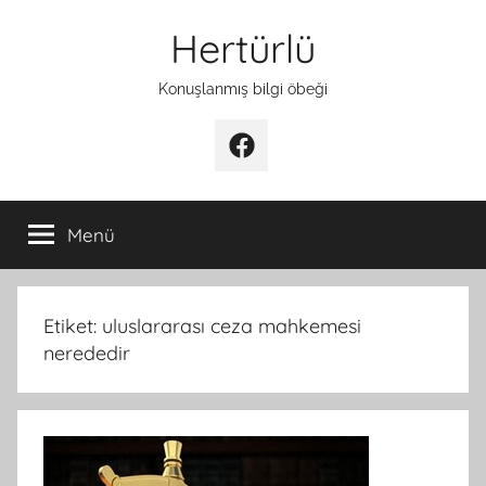
İçeriğe
Hertürlü
atla
Konuşlanmış bilgi öbeği
Facebook
Menü
Etiket:
uluslararası ceza mahkemesi
nerededir