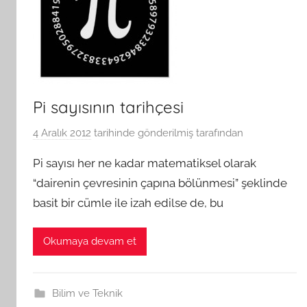
Pi sayısının tarihçesi
4 Aralık 2012
tarihinde gönderilmiş
tarafından
Pi sayısı her ne kadar matematiksel olarak
“dairenin çevresinin çapına bölünmesi” şeklinde
basit bir cümle ile izah edilse de, bu
Okumaya devam et
Bilim ve Teknik