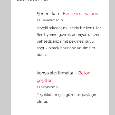
Şener İlkan
-
Evde simit yapımı
27 Temmuz 2016
sevgili arkadaşım, Israrla biz İzmirliler
Simit yerine gevrek demiyoruz sizin
bahsettiğiniz simit pekmezi suyu
soğuk olarak hazırlanır ve simitler
buna…
konya alçı firmaları
-
Beton
çeşitleri
21 Mayıs 2016
Teşekkürler çok güzel bir paylaşım
olmuş.