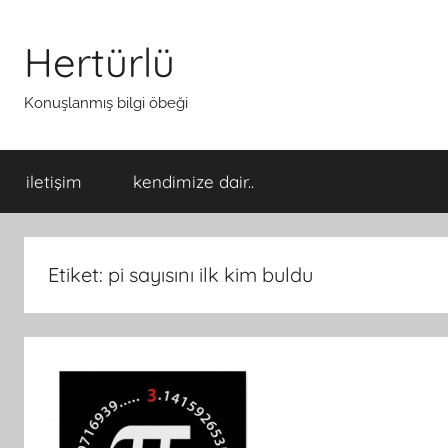
İçeriğe
atla
Hertürlü
Konuşlanmış bilgi öbeği
iletişim
kendimize dair..
Etiket:
pi sayısını ilk kim buldu