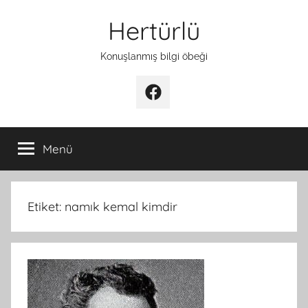
İçeriğe
Hertürlü
atla
Konuşlanmış bilgi öbeği
Facebook
Menü
Etiket:
namık kemal kimdir