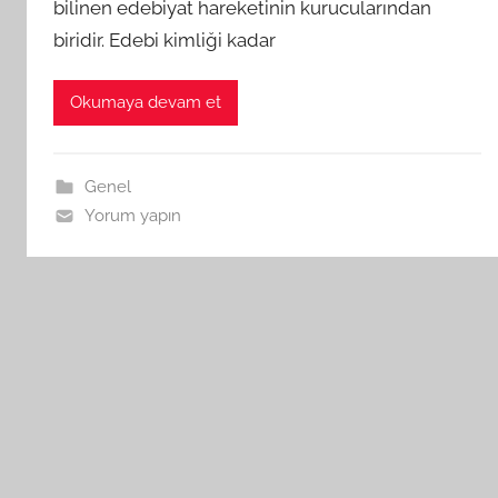
bilinen edebiyat hareketinin kurucularından
biridir. Edebi kimliği kadar
Okumaya devam et
Genel
Yorum yapın