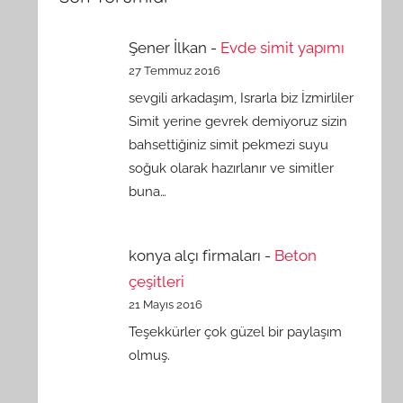
Şener İlkan
-
Evde simit yapımı
27 Temmuz 2016
sevgili arkadaşım, Israrla biz İzmirliler
Simit yerine gevrek demiyoruz sizin
bahsettiğiniz simit pekmezi suyu
soğuk olarak hazırlanır ve simitler
buna…
konya alçı firmaları
-
Beton
çeşitleri
21 Mayıs 2016
Teşekkürler çok güzel bir paylaşım
olmuş.