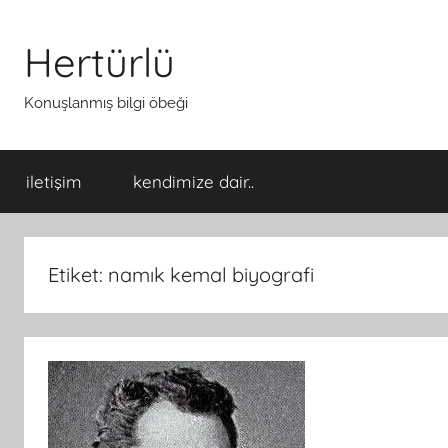
İçeriğe
atla
Hertürlü
Konuşlanmış bilgi öbeği
iletişim
kendimize dair..
Etiket:
namık kemal biyografi