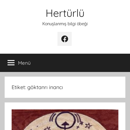
İçeriğe
Hertürlü
atla
Konuşlanmış bilgi öbeği
Facebook
Menü
Etiket:
göktanrı inancı