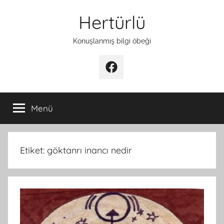
İçeriğe
Hertürlü
atla
Konuşlanmış bilgi öbeği
Facebook
Menü
Etiket:
göktanrı inancı nedir